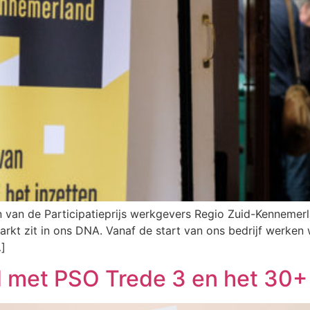
 van de Participatieprijs werkgevers Regio Zuid-Kennemerl
rkt zit in ons DNA. Vanaf de start van ons bedrijf werken
]
 met PSO Trede 3 en het 30+ c