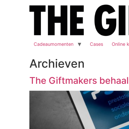
Cadeaumomenten
Cases
Online 
Archieven
The Giftmakers behaal