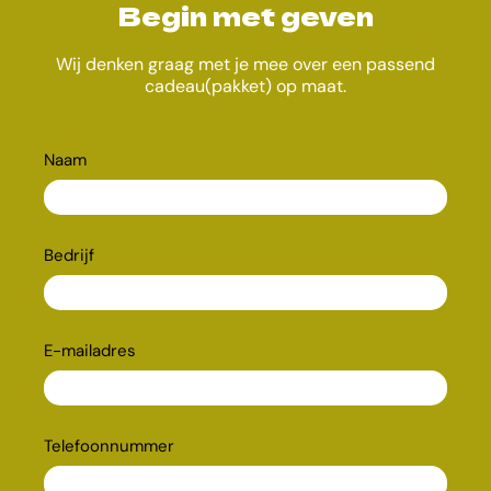
Begin met geven
Wij denken graag met je mee over een passend
cadeau(pakket) op maat.
Cadeau
Naam
advies
Bedrijf
E-mailadres
Telefoonnummer