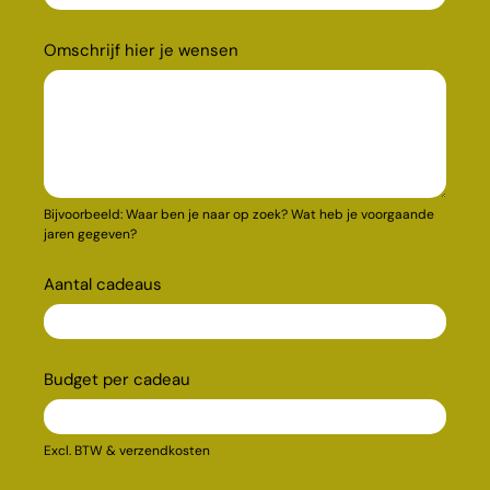
Omschrijf hier je wensen
Bijvoorbeeld: Waar ben je naar op zoek? Wat heb je voorgaande
jaren gegeven?
Aantal cadeaus
Budget per cadeau
Excl. BTW & verzendkosten