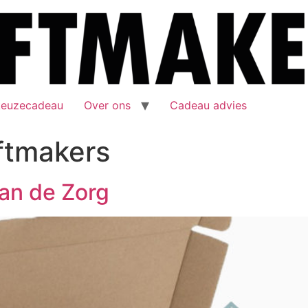
keuzecadeau
Over ons
Cadeau advies
ftmakers
an de Zorg