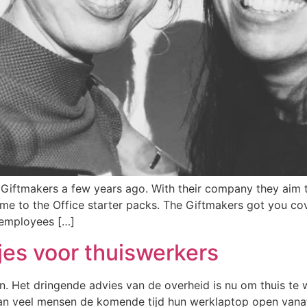
iftmakers a few years ago. With their company they aim to 
e to the Office starter packs. The Giftmakers got you cove
 employees […]
es voor thuiswerkers
en. Het dringende advies van de overheid is nu om thuis te
aan veel mensen de komende tijd hun werklaptop open vana