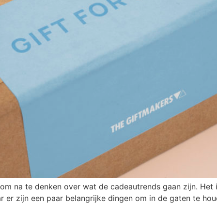
om na te denken over wat de cadeautrends gaan zijn. Het is
r er zijn een paar belangrijke dingen om in de gaten te hou