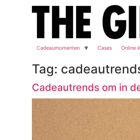
Cadeaumomenten
Cases
Online 
Tag:
cadeautrend
Cadeautrends om in de