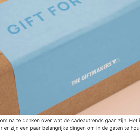
om na te denken over wat de cadeautrends gaan zijn. Het is
r er zijn een paar belangrijke dingen om in de gaten te hou